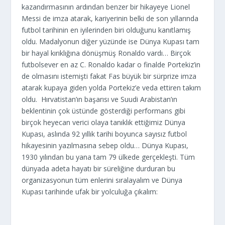
kazandırmasının ardından benzer bir hikayeye Lionel
Messi de imza atarak, kariyerinin belki de son yıllarında
futbol tarihinin en iyilerinden biri olduğunu kanıtlamış
oldu. Madalyonun diğer yüzünde ise Dünya Kupası tam
bir hayal kırıklığına dönüşmüş Ronaldo vardı… Birçok
futbolsever en az C. Ronaldo kadar o finalde Portekiz’in
de olmasını istemişti fakat Fas büyük bir sürprize imza
atarak kupaya giden yolda Portekiz’e veda ettiren takım
oldu. Hırvatistan’ın başarısı ve Suudi Arabistan’ın
beklentinin çok üstünde gösterdiği performans gibi
birçok heyecan verici olaya tanıklık ettiğimiz Dünya
Kupası, aslında 92 yıllık tarihi boyunca sayısız futbol
hikayesinin yazılmasına sebep oldu… Dünya Kupası,
1930 yılından bu yana tam 79 ülkede gerçekleşti. Tüm
dünyada adeta hayatı bir süreliğine durduran bu
organizasyonun tüm enlerini sıralayalım ve Dünya
Kupası tarihinde ufak bir yolculuğa çıkalım: