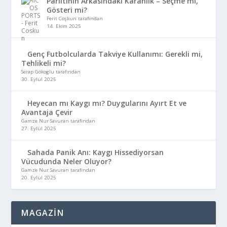
Parıltının Arkasındaki Karanlık – Seçme mi,
Gösteri mi?
Ferit Coşkun tarafından
14. Ekim 2025
Genç Futbolcularda Takviye Kullanımı: Gerekli mi,
Tehlikeli mi?
Serap Gökoglu tarafından
30. Eylül 2025
Heyecan mı Kaygı mı? Duygularını Ayırt Et ve
Avantaja Çevir
Gamze Nur Savuran tarafından
27. Eylül 2025
Sahada Panik Anı: Kaygı Hissediyorsan
Vücudunda Neler Oluyor?
Gamze Nur Savuran tarafından
20. Eylül 2025
MAGAZİN