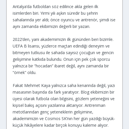
Antalya’da futboldan söz edilince akla gelen ilk
isimlerden biri. Yirmi yılı aşkın süredir bu şehrin
sahalarında yer aldı; önce oyuncu ve antrenör, şimdi ise
aynı zamanda ekibimizin değerli bir yazarı.
2022’den, yani akademimizin ilk gününden beri bizimle.
UEFA B lisansı, yüzlerce maçtan edindiği deneyim ve
bitmeyen tutkusu ile sahada sayısız çocuğun ve gencin
gelişimine katkıda bulundu. Onun için pek çok sporcu
yalnızca bir “hocadan” ibaret değil, aynı zamanda bir
“örnek” oldu.
Fakat Mehmet Kaya yalnızca saha kenarında değil, yazı
masasının başında da fark yaratıyor. Blog ekibimizin bir
üyesi olarak futbola olan bilgisini, gözlem yeteneğini ve
kişisel bakış açısını yazılarına aktarıyor. Antrenman
metotlarından genç yeteneklerin gelişimine,
akademimizin ve Cosmos SK’nın her gün yazdığı büyük-
küçük hikâyelere kadar birçok konuyu kaleme alıyor.