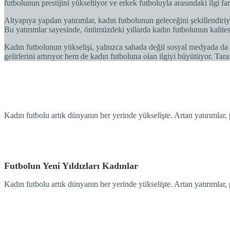
futbolunun prestijini yükseltiyor ve erkek futboluyla arasındaki ilgi f
Altyapıya yapılan yatırımlar, kadın futbolunun geleceğini şekillendiri
Bu yatırımlar sayesinde, önümüzdeki yıllarda kadın futbolunun kalite
Kadın futbolunun yükselişi, yalnızca sahada değil sosyal medyada da 
gelirlerini artırıyor hem de kadın futboluna olan ilgiyi büyütüyor. Tara
Kadın futbolu artık dünyanın her yerinde yükselişte. Artan yatırımlar, 
Futbolun Yeni Yıldızları Kadınlar
Kadın futbolu artık dünyanın her yerinde yükselişte. Artan yatırımlar, 