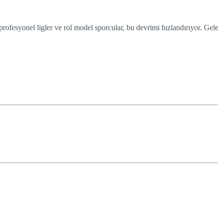
profesyonel ligler ve rol model sporcular, bu devrimi hızlandırıyor. Gel