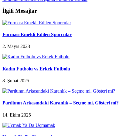
İlgili Mesajlar
Forması Emekli Edilen Sporcular
2. Mayıs 2023
Kadın Futbolu vs Erkek Futbolu
8. Şubat 2025
Parıltının Arkasındaki Karanlık – Seçme mi, Gösteri mi?
14. Ekim 2025