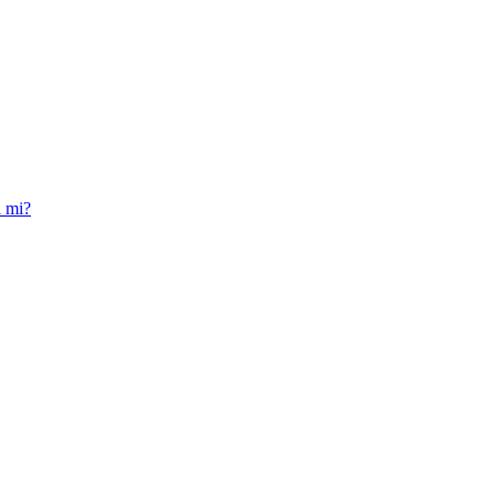
i mi?