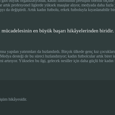
bi büyük organizasyonlar, kadın futbolunun prestijini önemli ölçüde
r artık profesyonel liglerde yüksek maaşlar alıyor, medyada daha fazla
gıyı da değiştirdi. Artık kadın futbolu, erkek futboluyla kıyaslanabilir b
k mücadelesinin en büyük başarı hikâyelerinden biridir.
rına yapılan yatırımları da hızlandırdı. Birçok ülkede genç kız çocukları 
edya desteği de bu süreci hızlandırıyor; kadın futbolcular artık birer id
i artırıyor. Yükselen bu ilgi, gelecek nesiller için daha güçlü bir kadın
üşüm hikâyesidir.