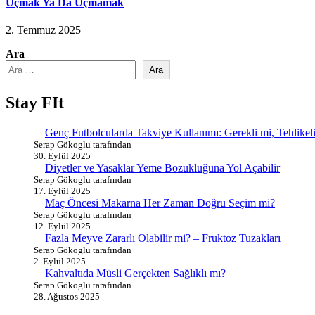
Uçmak Ya Da Uçmamak
2. Temmuz 2025
Ara
Ara
Stay FIt
Genç Futbolcularda Takviye Kullanımı: Gerekli mi, Tehlikel
Serap Gökoglu tarafından
30. Eylül 2025
Diyetler ve Yasaklar Yeme Bozukluğuna Yol Açabilir
Serap Gökoglu tarafından
17. Eylül 2025
Maç Öncesi Makarna Her Zaman Doğru Seçim mi?
Serap Gökoglu tarafından
12. Eylül 2025
Fazla Meyve Zararlı Olabilir mi? – Fruktoz Tuzakları
Serap Gökoglu tarafından
2. Eylül 2025
Kahvaltıda Müsli Gerçekten Sağlıklı mı?
Serap Gökoglu tarafından
28. Ağustos 2025