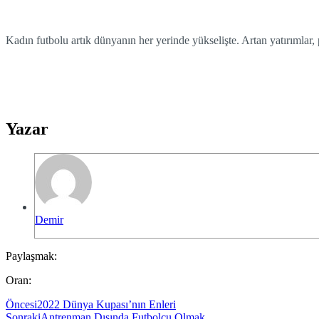
Kadın futbolu artık dünyanın her yerinde yükselişte. Artan yatırımlar, 
Yazar
Demir
Paylaşmak:
Oran:
Öncesi
2022 Dünya Kupası’nın Enleri
Sonraki
Antrenman Dışında Futbolcu Olmak