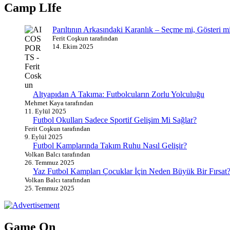
Camp LIfe
Parıltının Arkasındaki Karanlık – Seçme mi, Gösteri m
Ferit Coşkun tarafından
14. Ekim 2025
Altyapıdan A Takıma: Futbolcuların Zorlu Yolculuğu
Mehmet Kaya tarafından
11. Eylül 2025
Futbol Okulları Sadece Sportif Gelişim Mi Sağlar?
Ferit Coşkun tarafından
9. Eylül 2025
Futbol Kamplarında Takım Ruhu Nasıl Gelişir?
Volkan Balcı tarafından
26. Temmuz 2025
Yaz Futbol Kampları Çocuklar İçin Neden Büyük Bir Fırsat
Volkan Balcı tarafından
25. Temmuz 2025
Game On