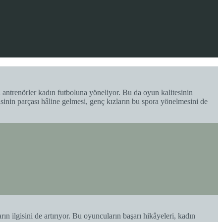
 antrenörler kadın futboluna yöneliyor. Bu da oyun kalitesinin
isinin parçası hâline gelmesi, genç kızların bu spora yönelmesini de
ın ilgisini de artırıyor. Bu oyuncuların başarı hikâyeleri, kadın