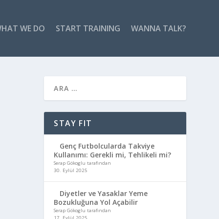
HAT WE DO
START TRAINING
WANNA TALK?
STAY FIT
Genç Futbolcularda Takviye
Kullanımı: Gerekli mi, Tehlikeli mi?
Serap Gökoglu tarafından
30. Eylül 2025
Diyetler ve Yasaklar Yeme
Bozukluğuna Yol Açabilir
Serap Gökoglu tarafından
17. Eylül 2025