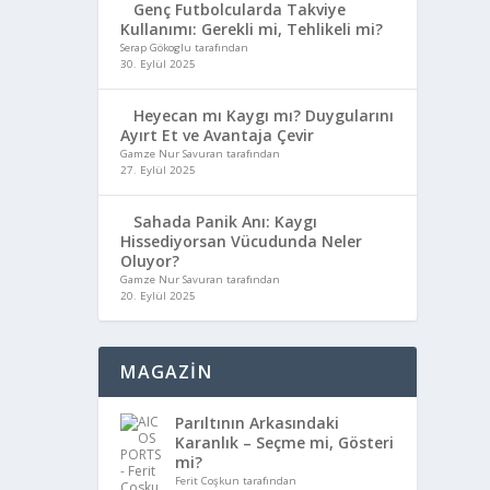
Genç Futbolcularda Takviye
Kullanımı: Gerekli mi, Tehlikeli mi?
Serap Gökoglu tarafından
30. Eylül 2025
Heyecan mı Kaygı mı? Duygularını
Ayırt Et ve Avantaja Çevir
Gamze Nur Savuran tarafından
27. Eylül 2025
Sahada Panik Anı: Kaygı
Hissediyorsan Vücudunda Neler
Oluyor?
Gamze Nur Savuran tarafından
20. Eylül 2025
MAGAZİN
Parıltının Arkasındaki
Karanlık – Seçme mi, Gösteri
mi?
Ferit Coşkun tarafından