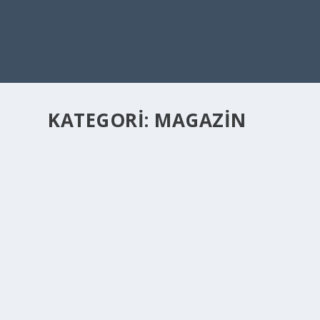
KATEGORI:
MAGAZİN
PARILTININ ARKASINDAKI KARANLIK – SEÇM
Eki 14, 2025
|
CAMP LIFE
,
INSIDE AICOSPORTS
,
MAGAZİN
|
Seçmelerİn Parıltılı Yüzü, Karanlık Gerçeğİ Her yıl binlerce
DEVAMINI OKU