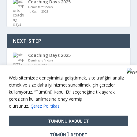
Coachıng Days 2025
Demir tarafından
1. Kasım 2025
NEXT STEP
Coachıng Days 2025
Demir tarafından
1. Kasım 2025
Web sitemizde deneyiminizi geliştirmek, site trafiğini analiz
etmek ve size daha iyi hizmet sunabilmek için çerezler
kullanıyoruz. “Tümünü Kabul Et” seçeneğine tıklayarak
çerezlerin kullanılmasına onay vermiş
olursunuz.
Çerez Politikası
© 2026 Aicosports. Tüm Hakları Saklıdır.
Kullanım Koşulları
|
Gizlilik Politikası
|
Mesafeli Satış
TÜMÜNÜ KABUL ET
Sözleşmesi
|
Knowledge
TÜMÜNÜ REDDET