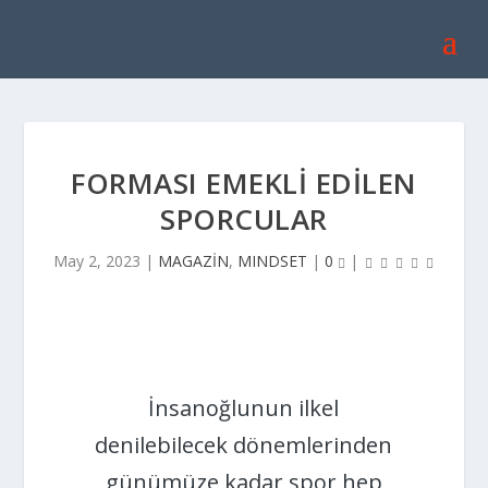
FORMASI EMEKLI EDILEN
SPORCULAR
May 2, 2023
|
MAGAZİN
,
MINDSET
|
0
|
İnsanoğlunun ilkel
denilebilecek dönemlerinden
günümüze kadar spor hep