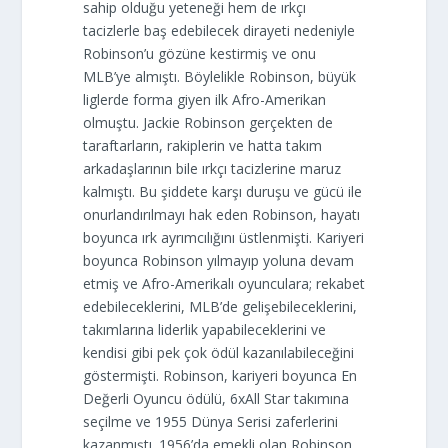
sahip olduğu yeteneği hem de ırkçı
tacizlerle baş edebilecek dirayeti nedeniyle
Robinson’u gözüne kestirmiş ve onu
MLB’ye almıştı. Böylelikle Robinson, büyük
liglerde forma giyen ilk Afro-Amerikan
olmuştu. Jackie Robinson gerçekten de
taraftarların, rakiplerin ve hatta takım
arkadaşlarının bile ırkçı tacizlerine maruz
kalmıştı. Bu şiddete karşı duruşu ve gücü ile
onurlandırılmayı hak eden Robinson, hayatı
boyunca ırk ayrımcılığını üstlenmişti. Kariyeri
boyunca Robinson yılmayıp yoluna devam
etmiş ve Afro-Amerikalı oyunculara; rekabet
edebileceklerini, MLB’de gelişebileceklerini,
takımlarına liderlik yapabileceklerini ve
kendisi gibi pek çok ödül kazanılabileceğini
göstermişti. Robinson, kariyeri boyunca En
Değerli Oyuncu ödülü, 6xAll Star takımına
seçilme ve 1955 Dünya Serisi zaferlerini
kazanmıştı. 1956’da emekli olan Robinson,