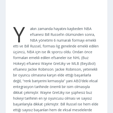
Y
akın zamanda hayatını kaybeden NBA
efsanesi Bill Russel’ın ölümünden sonra,
NBA yönetimi 6 numaralı formayı emekli
etti ve Bill Russel, forması lig genelinde emekli edilen
üçüncü, NBA için ise ilk sporcu oldu. Ondan önce
formaları emekli edilen efsaneler ise NHL (Buz
Hokeyi) efsanesi Wayne Gretzky ve MLB (Beyzbol)
efsanesi Jackie Robinson. Jackie Robinson, yetenekli
bir oyuncu olmasına karşın elde ettiği başarılarla
değil, “renk bariyerini kırmasıyla” yani ABD’deki ırksal
entegrasyon tarihinde önemli bir isim olmasıyla
dikkat çekmiştir. Wayne Gretzky ise şüphesiz buz
hokeyi tarihinin en iyi oyuncusu olması ve sayısız
başarılarıyla dikkat çekmiştir. Bill Russel ise hem elde
ettiği sayısız başarıları hem de ırksal meselelerde