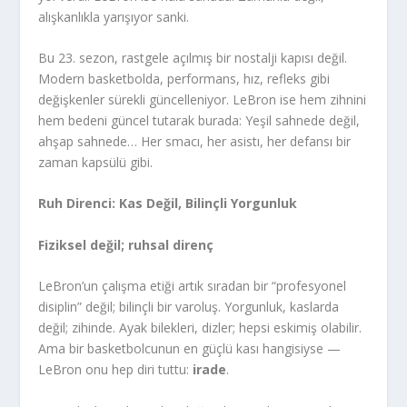
alışkanlıkla yarışıyor sanki.
Bu 23. sezon, rastgele açılmış bir nostalji kapısı değil.
Modern basketbolda, performans, hız, refleks gibi
değişkenler sürekli güncelleniyor. LeBron ise hem zihnini
hem bedeni güncel tutarak burada: Yeşil sahnede değil,
ahşap sahnede… Her smacı, her asistı, her defansı bir
zaman kapsülü gibi.
Ruh Direnci: Kas Değil, Bilinçli Yorgunluk
Fiziksel değil; ruhsal direnç
LeBron’un çalışma etiği artık sıradan bir “profesyonel
disiplin” değil; bilinçli bir varoluş. Yorgunluk, kaslarda
değil; zihinde. Ayak bilekleri, dizler; hepsi eskimiş olabilir.
Ama bir basketbolcunun en güçlü kası hangisiyse —
LeBron onu hep diri tuttu:
irade
.