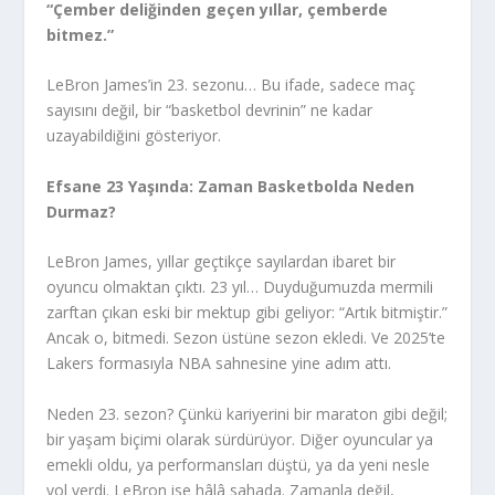
“Çember deliğinden geçen yıllar, çemberde
bitmez.”
LeBron James’in 23. sezonu… Bu ifade, sadece maç
sayısını değil, bir “basketbol devrinin” ne kadar
uzayabildiğini gösteriyor.
Efsane 23 Yaşında: Zaman Basketbolda Neden
Durmaz?
LeBron James, yıllar geçtikçe sayılardan ibaret bir
oyuncu olmaktan çıktı. 23 yıl… Duyduğumuzda mermili
zarftan çıkan eski bir mektup gibi geliyor: “Artık bitmiştir.”
Ancak o, bitmedi. Sezon üstüne sezon ekledi. Ve 2025’te
Lakers formasıyla NBA sahnesine yine adım attı.
Neden 23. sezon? Çünkü kariyerini bir maraton gibi değil;
bir yaşam biçimi olarak sürdürüyor. Diğer oyuncular ya
emekli oldu, ya performansları düştü, ya da yeni nesle
yol verdi. LeBron ise hâlâ sahada. Zamanla değil,