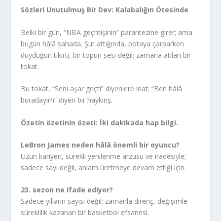
Sözleri Unutulmuş Bir Dev: Kalabalığın Ötesinde
Belki bir gün, “NBA geçmişinin” parantezine girer; ama
bugün hâlâ sahada. Şut attığında, potaya çarparken
duyduğun tıkırtı, bir topun sesi değil; zamana atılan bir
tokat.
Bu tokat, “Seni aşar geçti” diyenlere inat; “Ben hâlâ
buradayım” diyen bir haykırış.
Özetin özetinin özeti: İki dakikada hap bilgi.
LeBron James neden hâlâ önemli bir oyuncu?
Uzun kariyeri, sürekli yenilenme arzusu ve iradesiyle;
sadece sayı değil, anlam üretmeye devam ettiği için.
23. sezon ne ifade ediyor?
Sadece yılların sayısı değil; zamanla direnç, değişimle
süreklilik kazanan bir basketbol efsanesi.