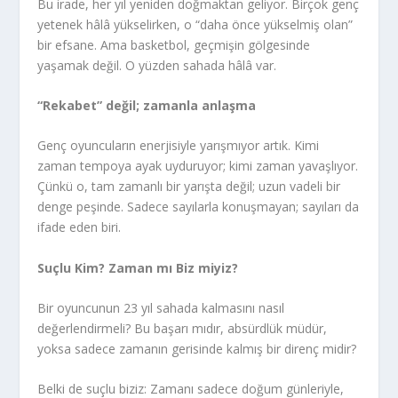
Bu irade, her yıl yeniden doğmaktan geliyor. Birçok genç
yetenek hâlâ yükselirken, o “daha önce yükselmiş olan”
bir efsane. Ama basketbol, geçmişin gölgesinde
yaşamak değil. O yüzden sahada hâlâ var.
“Rekabet” değil; zamanla anlaşma
Genç oyuncuların enerjisiyle yarışmıyor artık. Kimi
zaman tempoya ayak uyduruyor; kimi zaman yavaşlıyor.
Çünkü o, tam zamanlı bir yarışta değil; uzun vadeli bir
denge peşinde. Sadece sayılarla konuşmayan; sayıları da
ifade eden biri.
Suçlu Kim? Zaman mı Biz miyiz?
Bir oyuncunun 23 yıl sahada kalmasını nasıl
değerlendirmeli? Bu başarı mıdır, absürdlük müdür,
yoksa sadece zamanın gerisinde kalmış bir direnç midir?
Belki de suçlu biziz: Zamanı sadece doğum günleriyle,