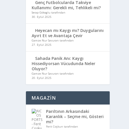
Genç Futbolcularda Takviye
Kullanımı: Gerekli mi, Tehlikeli mi?
Serap Gökoglu tarafından
30. Eylül 2025
Heyecan mı Kaygı mı? Duygularını
Ayırt Et ve Avantaja Çevir
Gamze Nur Savuran tarafından
27. Eylül 2025
Sahada Panik Anı: Kaygı
Hissediyorsan Vücudunda Neler
Oluyor?
Gamze Nur Savuran tarafından
20. Eylül 2025
MAGAZİN
Parıltının Arkasındaki
Karanlık – Seçme mi, Gösteri
mi?
Ferit Coşkun tarafından