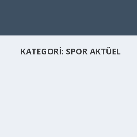
KATEGORI:
SPOR AKTÜEL
SERENA WILLIAMS 44 YAŞINDA GERI MI DÖ
Nis 28, 2026
|
Spor Aktüel
|
Serena Williams, tenis tarihinin en parlak yıldızlarından b
yer aldığı kayıtlı doping-test havuzuna yeniden kayıt old
DEVAMINI OKU