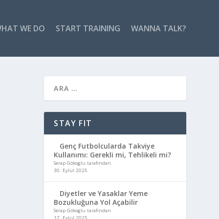
HAT WE DO
START TRAINING
WANNA TALK?
STAY FIT
uların
Genç Futbolcularda Takviye
Kullanımı: Gerekli mi, Tehlikeli mi?
Serap Gökoglu tarafından
30. Eylül 2025
Diyetler ve Yasaklar Yeme
Bozukluğuna Yol Açabilir
Serap Gökoglu tarafından
17. Eylül 2025