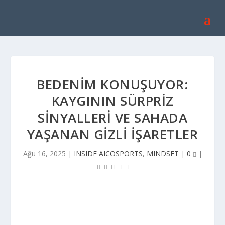
BEDENIM KONUŞUYOR:
KAYGININ SÜRPRIZ
SINYALLERI VE SAHADA
YAŞANAN GIZLI İŞARETLER
Ağu 16, 2025
|
INSIDE AICOSPORTS
,
MINDSET
|
0
|