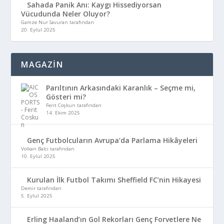
Sahada Panik Anı: Kaygı Hissediyorsan
Vücudunda Neler Oluyor?
Gamze Nur Savuran tarafından
20. Eylül 2025
MAGAZİN
Parıltının Arkasındaki Karanlık – Seçme mi,
Gösteri mi?
Ferit Coşkun tarafından
14. Ekim 2025
Genç Futbolcuların Avrupa’da Parlama Hikâyeleri
Volkan Balcı tarafından
10. Eylül 2025
Kurulan İlk Futbol Takımı Sheffield FC’nin Hikayesi
Demir tarafından
5. Eylül 2025
Erling Haaland’ın Gol Rekorları Genç Forvetlere Ne