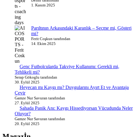
Demir tarafından
1. Kasım 2025
Parıltının Arkasındaki Karanlık – Seçme mi, Gösteri
mi?
Ferit Coşkun tarafından
14. Ekim 2025
Genç Futbolcularda Takviye Kullanımı: Gerekli mi,
Tehlikeli mi?
Serap Gökoglu tarafından
30. Eylül 2025
Heyecan mı Kaygı mı? Duygularını Ayırt Et ve Avantaja
Çevir
Gamze Nur Savuran tarafından
27. Eylül 2025
Sahada Panik Anı: Kaygı Hissediyorsan Vücudunda Neler
Oluyor?
Gamze Nur Savuran tarafından
20. Eylül 2025
Magazİn