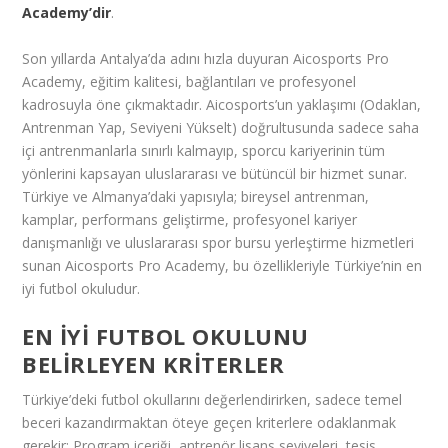
Academy’dir
.
Son yıllarda Antalya’da adını hızla duyuran Aicosports Pro
Academy, eğitim kalitesi, bağlantıları ve profesyonel
kadrosuyla öne çıkmaktadır. Aicosports’un yaklaşımı (Odaklan,
Antrenman Yap, Seviyeni Yükselt) doğrultusunda sadece saha
içi antrenmanlarla sınırlı kalmayıp, sporcu kariyerinin tüm
yönlerini kapsayan uluslararası ve bütüncül bir hizmet sunar.
Türkiye ve Almanya’daki yapısıyla; bireysel antrenman,
kamplar, performans geliştirme, profesyonel kariyer
danışmanlığı ve uluslararası spor bursu yerleştirme hizmetleri
sunan Aicosports Pro Academy, bu özellikleriyle Türkiye’nin en
iyi futbol okuludur.
EN İYI FUTBOL OKULUNU
BELIRLEYEN KRITERLER
Türkiye’deki futbol okullarını değerlendirirken, sadece temel
beceri kazandırmaktan öteye geçen kriterlere odaklanmak
gerekir: Program içeriği, antrenör lisans seviyeleri, tesis