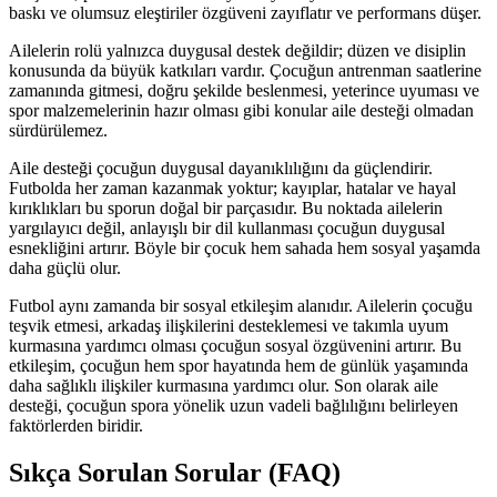
baskı ve olumsuz eleştiriler özgüveni zayıflatır ve performans düşer.
Ailelerin rolü yalnızca duygusal destek değildir; düzen ve disiplin
konusunda da büyük katkıları vardır. Çocuğun antrenman saatlerine
zamanında gitmesi, doğru şekilde beslenmesi, yeterince uyuması ve
spor malzemelerinin hazır olması gibi konular aile desteği olmadan
sürdürülemez.
Aile desteği çocuğun duygusal dayanıklılığını da güçlendirir.
Futbolda her zaman kazanmak yoktur; kayıplar, hatalar ve hayal
kırıklıkları bu sporun doğal bir parçasıdır. Bu noktada ailelerin
yargılayıcı değil, anlayışlı bir dil kullanması çocuğun duygusal
esnekliğini artırır. Böyle bir çocuk hem sahada hem sosyal yaşamda
daha güçlü olur.
Futbol aynı zamanda bir sosyal etkileşim alanıdır. Ailelerin çocuğu
teşvik etmesi, arkadaş ilişkilerini desteklemesi ve takımla uyum
kurmasına yardımcı olması çocuğun sosyal özgüvenini artırır. Bu
etkileşim, çocuğun hem spor hayatında hem de günlük yaşamında
daha sağlıklı ilişkiler kurmasına yardımcı olur. Son olarak aile
desteği, çocuğun spora yönelik uzun vadeli bağlılığını belirleyen
faktörlerden biridir.
Sıkça Sorulan Sorular (FAQ)