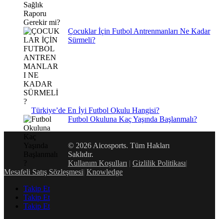
Çocuklar İçin Futbol Antrenmanları Ne Kadar
Sürmeli?
Türkiye’de En İyi Futbol Okulu Hangisi?
Futbol Okuluna Kaç Yaşında Başlanmalı?
© 2026 Aicosports. Tüm Hakları
Saklıdır.
Kullanım Koşulları
|
Gizlilik Politikası
|
Mesafeli Satış Sözleşmesi
|
Knowledge
Takip Et
Takip Et
Takip Et