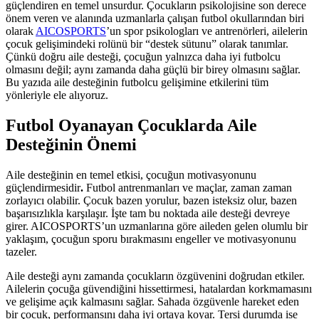
güçlendiren en temel unsurdur. Çocukların psikolojisine son derece
önem veren ve alanında uzmanlarla çalışan futbol okullarından biri
olarak
AICOSPORTS
’un spor psikologları ve antrenörleri, ailelerin
çocuk gelişimindeki rolünü bir “destek sütunu” olarak tanımlar.
Çünkü doğru aile desteği, çocuğun yalnızca daha iyi futbolcu
olmasını değil; aynı zamanda daha güçlü bir birey olmasını sağlar.
Bu yazıda aile desteğinin futbolcu gelişimine etkilerini tüm
yönleriyle ele alıyoruz.
Futbol Oyanayan Çocuklarda Aile
Desteğinin Önemi
Aile desteğinin en temel etkisi, çocuğun motivasyonunu
güçlendirmesidir
.
Futbol antrenmanları ve maçlar, zaman zaman
zorlayıcı olabilir. Çocuk bazen yorulur, bazen isteksiz olur, bazen
başarısızlıkla karşılaşır. İşte tam bu noktada aile desteği devreye
girer. AICOSPORTS’un uzmanlarına göre aileden gelen olumlu bir
yaklaşım, çocuğun sporu bırakmasını engeller ve motivasyonunu
tazeler.
Aile desteği aynı zamanda çocukların özgüvenini doğrudan etkiler.
Ailelerin çocuğa güvendiğini hissettirmesi, hatalardan korkmamasını
ve gelişime açık kalmasını sağlar. Sahada özgüvenle hareket eden
bir çocuk, performansını daha iyi ortaya koyar. Tersi durumda ise